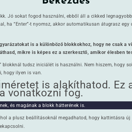
Bekezdés
kk. Jó sokat fogod használni, ebből áll a cikked legnagyob
óval, ha “Enter”-t nyomsz, akkor automatikusan átugrasz egy 
yarázatokat is a különböző blokkokhoz, hogy ne csak a vi
áthasd, mikre is képes ez a szerkesztő, amikor élesben te
 blokknál tudsz iniciálét is használni. Nem hiszem, hogy sok
i, hogy ilyen is van.
méretet is alakíthatod. Ez 
a vonatkozni fog.
nek, és magának a blokk hátterének is.
ahol a plusz beállításoknál megadhatod, hogy kattintásra ú
ekapcsolni.