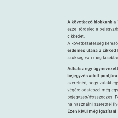
A következő blokkunk a 
ezzel tördeled a bejegyzé
cikkedet.
A következetesség kereső
érdemes utána a cikked 
szükség van még kisebbek
Adhatsz egy úgynevezett
bejegyzés adott pontjára
szeretnéd, hogy valaki egy
végére odateszel még egy 
bejegyzes/#osszegzes. Fo
ha használni szeretnél ily
Ezen kívül még igazítani