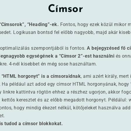
Címsor
“Címsorok”, “Heading”-ek.
Fontos, hogy ezek közül mikor m
sedet. Logikusan bontsd fel előbb nagyobb, majd akár kisebb
optimalizálás szempontjából is fontos.
A bejegyzésed fő c
legnagyobb egységének a “Címsor 2”-est használni
és onna
re. 4-nél kisebbet én még sose használtam.
 “HTML horgonyt” is a címsoraidnak
, ami azért király, mert
. Ha például azt adod egy címsor HTML horgonyának, hogy 
 linkre kattintva rögtön ehhez a részhez ugorjon, akkor fogod
kettős keresztet és az előbb megadott horgonyt. Példálul: 
ntos, hogy mindig ékezet nélkül, kötőjeleket használva ad
et.
 is tudod a címsor blokkokat.