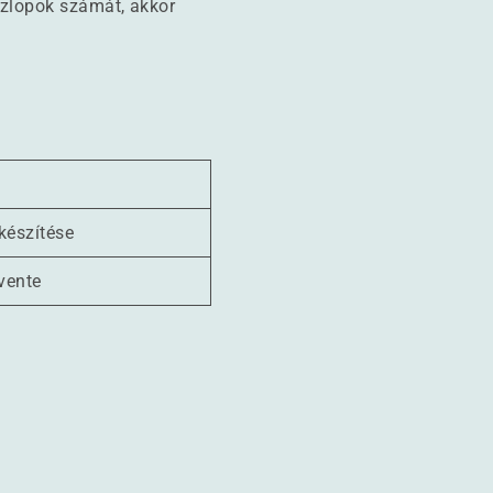
szlopok számát, akkor
készítése
vente