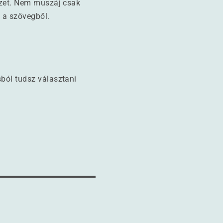
dézet. Nem muszáj csak
t a szövegből.
sból tudsz választani