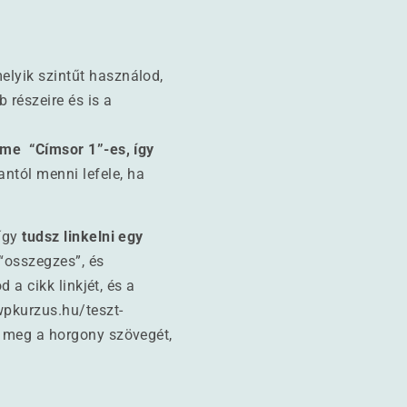
elyik szintűt használod,
 részeire és is a
íme “Címsor 1”-es, így
ntól menni lefele, ha
 így
tudsz linkelni egy
“osszegzes”, és
 a cikk linkjét, és a
wpkurzus.hu/teszt-
d meg a horgony szövegét,