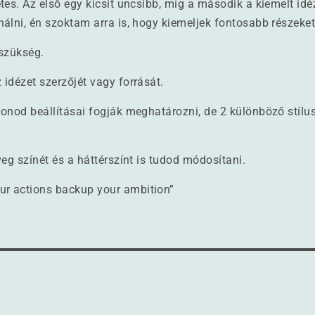
tes. Az első egy kicsit uncsibb, míg a második a kiemelt i
álni, én szoktam arra is, hogy kiemeljek fontosabb részeke
 szükség.
idézet szerzőjét vagy forrását.
onod beállításai fogják meghatározni, de 2 különböző stílu
veg színét és a háttérszínt is tudod módosítani.
ur actions backup your ambition”