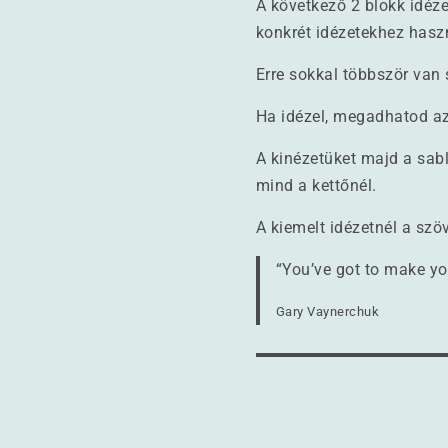
A következő 2 blokk idéze
konkrét idézetekhez haszn
Erre sokkal többször van
Ha idézel, megadhatod az 
A kinézetüket majd a sabl
mind a kettőnél.
A kiemelt idézetnél a szö
“You’ve got to make yo
Gary Vaynerchuk