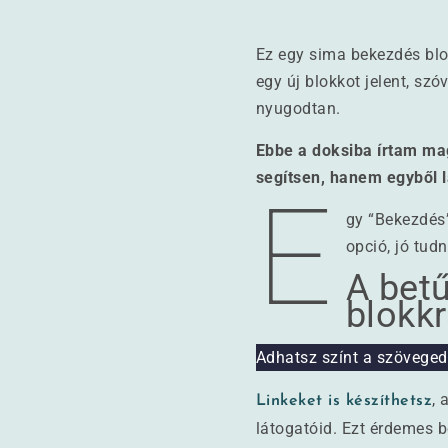
Ez egy sima bekezdés blo
egy új blokkot jelent, sz
nyugodtan.
Ebbe a doksiba írtam mag
segítsen, hanem egyből l
E
gy “Bekezdés”
opció, jó tudn
A betű
blokkr
Adhatsz színt a szöveged
, 
Linkeket is készíthetsz
látogatóid. Ezt érdemes b