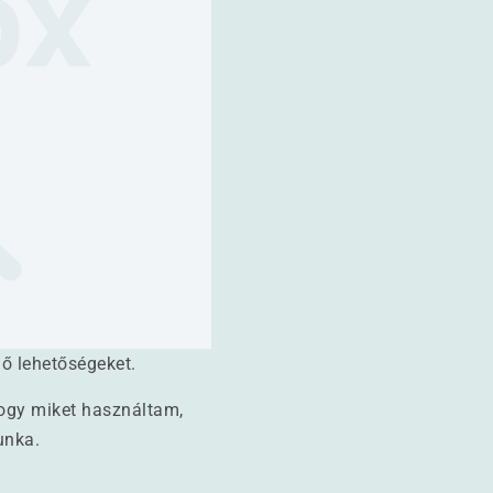
lő lehetőségeket.
ogy miket használtam,
unka.