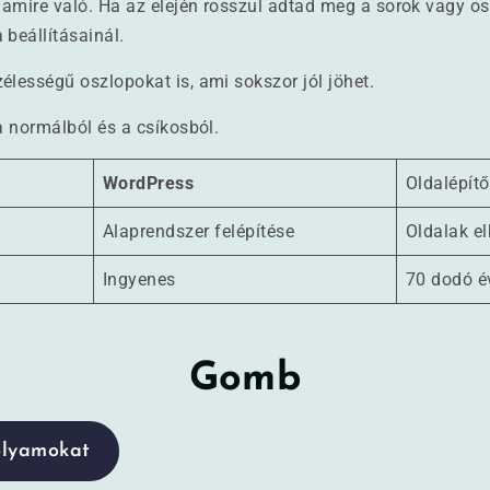
, amire való. Ha az elején rosszul adtad meg a sorok vagy o
 beállításainál.
élességű oszlopokat is, ami sokszor jól jöhet.
 a normálból és a csíkosból.
WordPress
Oldalépítő
Alaprendszer felépítése
Oldalak el
Ingyenes
70 dodó é
Gomb
lyamokat