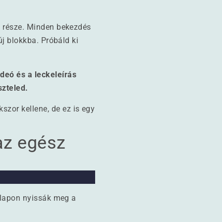
b része. Minden bekezdés
új blokkba. Próbáld ki
deó és a leckeleírás
szteled.
szor kellene, de ez is egy
az egész
j lapon nyissák meg a