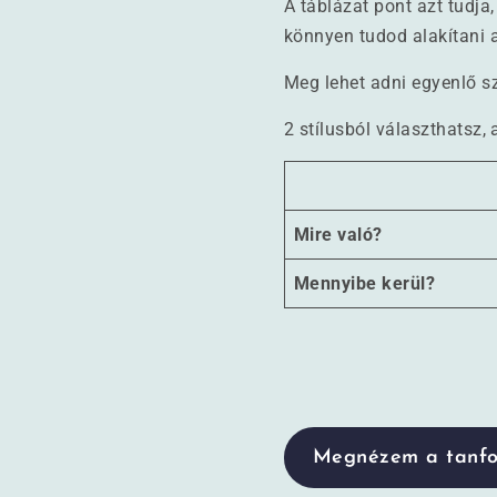
A táblázat pont azt tudja
könnyen tudod alakítani a
Meg lehet adni egyenlő sz
2 stílusból választhatsz,
Mire való?
Mennyibe kerül?
Megnézem a tanfo